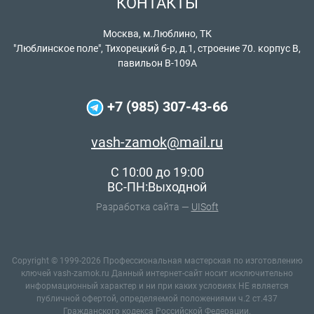
КОНТАКТЫ
Москва, м.Люблино, ТК
"Люблинское поле", Тихорецкий б-р, д.1, строение 70. корпус В,
павильон В-109А
+7 (985) 307-43-66
vash-zamok@mail.ru
C 10:00 до 19:00
ВС-ПН:Выходной
Разработка сайта —
UISoft
Copyright © 1999-2026 Профессиональная мастерская по изготовлению
ключей vash-zamok.ru Данный интернет-сайт носит исключительно
информационный характер и ни при каких условиях НЕ является
публичной офертой, определяемой положениями ч.2 ст.437
Гражданского кодекса Российской Федерации.