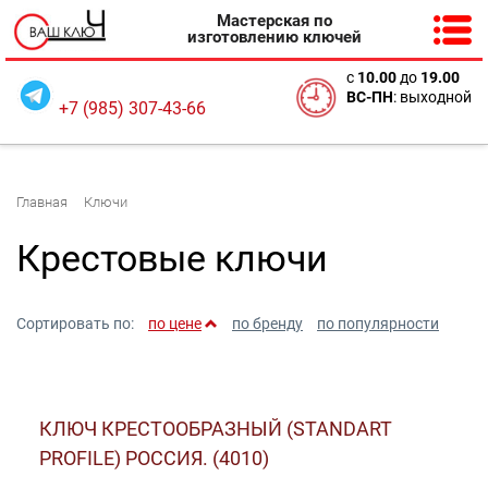
Мастерская по
изготовлению ключей
с
10
.00
до
19.00
ВС-ПН
: выходной
+7 (985) 307-43-66
Главная
Ключи
Крестовые ключи
Сортировать по:
по цене
по бренду
по популярности
КЛЮЧ КРЕСТООБРАЗНЫЙ (STANDART
PROFILE) РОССИЯ. (4010)