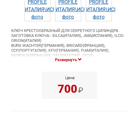
КЛЮЧ КРЕСТООБРАЗНЫЙ ДЛЯ СЕКРЕТНОГО ЦИЛИНДРА
ЗАГОТОВКА КЛЮЧА:- SILCA(ИТАЛИЯ), JMA(ИСПАНИЯ), ILCO-
ORION(ИТАЛИЯ)
BURG WACHTER(ГЕРМАНИЯ), BRICARD(ФРАНЦИЯ),
CCF(ПОРТУГАЛИЯ), KFV(ГЕРМАНИЯ), FIAM(ИТАЛИЯ),
MOREAUX(ФРАНЦИЯ), YALE(ИТАЛИЯ), ZEISS-
Развернуть
IKON(ГЕРМАНИЯ),
КИРОВ(РОССИЯ), СЕЛЬМАШ(РОССИЯ), БРЯНСК(РОССИЯ)
Цена:
700
₽