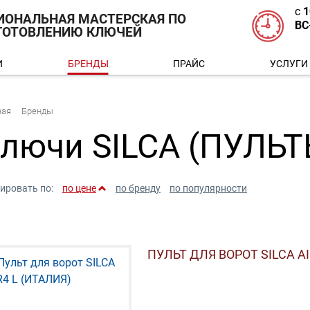
с
1
ИОНАЛЬНАЯ МАСТЕРСКАЯ ПО
ВС
ГОТОВЛЕНИЮ КЛЮЧЕЙ
И
БРЕНДЫ
ПРАЙС
УСЛУГИ
ная
Бренды
лючи SILCA (ПУЛЬТ
ировать по:
по цене
по бренду
по популярности
ПУЛЬТ ДЛЯ ВОРОТ SILCA AIR