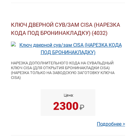
(ИТАЛИЯ), SAB(ИТАЛИЯ), SAFE(ИТАЛИЯ), SERMEC(ИТАЛИЯ),
SIBI(ИТАЛИЯ), SIDERAL(ИТАЛИЯ), TESIO(ИТАЛИЯ),
TITANO(ИТАЛИЯ), WELKA(ИТАЛИЯ), YALE(ИТАЛИЯ),
STAVER(ЛАТВИЯ), VILDETA(ЛИТВА), OMEC(ИТАЛИЯ),
FUMEO(ИТАЛИЯ).
КЛЮЧ ДВЕРНОЙ СУВ/ЗАМ CISA (НАРЕЗКА
КОДА ПОД БРОНИНАКЛАДКУ) (4032)
НАРЕЗКА ДОПОЛНИТЕЛЬНОГО КОДА НА СУВАЛЬДНЫЙ
КЛЮЧ CISA (ДЛЯ ОТКРЫТИЯ БРОНИНАКЛАДКИ CISA)
(НАРЕЗКА ТОЛЬКО НА ЗАВОДСКУЮ ЗАГОТОВКУ КЛЮЧА
CISA)
Цена:
2300
₽
Подробнее >