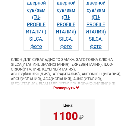
КЛЮЧ ДЛЯ СУВАЛЬДНОГО ЗАМКА. ЗАГОТОВКА КЛЮЧА-
SILCA(ИТАЛИЯ), JMA(ИСПАНИЯ), ERREBI(ИТАЛИЯ), ILCO-
ORION(ИТАЛИЯ), KEYLINE(ИТАЛИЯ).
ABLOY(ФИНЛЯНДИЯ), ATRA(ИТАЛИЯ), ANTONIOLI (ИТАЛИЯ),
ARCU(ИСПАНИЯ), AGA(ИСПАНИЯ), AUNO(ИТАЛИЯ),
ISEO(ИТАЛИЯ), FIAM-ISEO (ИТАЛИЯ), BODA(ФИНЛЯНДИЯ),
Развернуть
BODE(ГЕРМАНИЯ), CISA(ИТАЛИЯ), KALE(ТУРЦИЯ), ESETY
(ИТАЛИЯ), MCM(ИСПАНИЯ), MOTTURA(ИТАЛИЯ),
MAUER(ГЕРМАНИЯ), DEKABA(АНГЛИЯ), SECUREMME(ИТАЛИЯ),
ORENGO(ИСПАНИЯ), UCEM(ИСПАНИЯ), BETA (ИТАЛИЯ),
Цена:
CAF(ИТАЛИЯ), CERUTTI(ИТАЛИЯ), CIPIERRE(ИТАЛИЯ),
1100
CORNI(ИТАЛИЯ), C.R.(ИТАЛИЯ), FASTA(ИТАЛИЯ),
₽
EZCURRA(ИСПАНИЯ), FAC(ИСПАНИЯ), FEB(ИТАЛИЯ),
FIAM(ИТАЛИЯ), IDM(ИТАЛИЯ), ITAL(ИТАЛИЯ),
JUWEL(ИТАЛИЯ), KASSEL(ИТАЛИЯ), LINCE(ИСПАНИЯ),
MOIA(ИТАЛИЯ), PATRONE(ИТАЛИЯ), POTENT(ИТАЛИЯ), PREFER