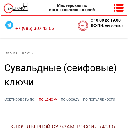
Мастерская по
изготовлению ключей
с
10
.00
до
19.00
ВС-ПН
: выходной
+7 (985) 307-43-66
Главная
Ключи
Сувальдные (сейфовые)
ключи
Сортировать по:
по цене
по бренду
по популярности
КЛЮЧ ДВЕРНОЙ СУВ/ЗАМ .РОССИЯ. (4030)