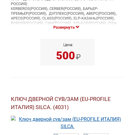
РОССИЯ)
KERBEROS(РОССИЯ), CERBER(РОССИЯ), БАРЬЕР-
ПРЕМЬЕР(РОССИЯ), ДУПЛЕКС(РОССИЯ), АВЕРС(РОССИЯ),
APECS(РОССИЯ), CLASS(РОССИЯ), ELP-КАЗАНЬ(РОССИЯ),
BORDER(РОССИЯ), САМ(РОССИЯ), ЭЛЬБОР(РОССИЯ), CISA-
Развернуть
ЭЛЬБОР(РОССИЯ), ЕРЕВАН(РОССИЯ), ГАРДИАН(РОССИЯ),
ГЕРИОН(РОССИЯ), РОСТОВ(РОССИЯ), МОСКВА(РОССИЯ),
МЕТТЭМ(РОССИЯ), РИГАЛ(РОССИЯ), РУБИН(РОССИЯ),
МАКСИМ (РОССИЯ), АРЕС(РОССИЯ), СЕНАТ(РОССИЯ),
Цена:
КРЕПЫШ(РОССИЯ), ТУЛА(РОССИЯ), ГПЗ(РОССИЯ), БИФ
500
(РОССИЯ), ЗЕНИТ(РОССИЯ), СТАРТ(РОССИЯ),
₽
ИЖЕВСК(РОССИЯ), SIMEKO(РОССИЯ), РИФ(РОССИЯ), MASTER
LOCK(КИТАЙ), НПО-МАШ(РОССИЯ), М-КОД(РОССИЯ),
ЭЛТЕХ(РОССИЯ).
КЛЮЧ ДВЕРНОЙ СУВ/ЗАМ (EU-PROFILE
ИТАЛИЯ) SILCA. (4031)