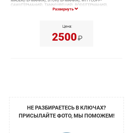
MAUER(ГЕРМАНИЯ), STUV(ГЕРМАНИЯ), WITTCOPP-
CAWI(ГЕРМАНИЯ), TANN(ШВЕЦИЯ), BODE(ГЕРМАНИЯ),
Развернуть
GLITTENBERG(ГЕРМАНИЯ), STIEHM(ГЕРМАНИЯ),
TO(ИТАЛИЯ), STIEHM(ГЕРМАНИЯ), CORBIN (ИТАЛИЯ),
CONFORTI(ИТАЛИЯ), DUTO(ИТАЛИЯ),
MELSMETALL(ГЕРМАНИЯ), ASSA(ШВЕЦИЯ),
Цена:
FASTA(ИТАЛИЯ), FUMEO(ИТАЛИЯ), FUMEO-PARMA(ИТАЛИЯ),
2500
SECUREMME(ИТАЛИЯ), SELLA&VALZ(ИТАЛИЯ), SIBI(ИТАЛИЯ),
₽
LIPS-VAGO(ИТАЛИЯ), CONFORTI(ГЕРМАНИЯ),
PREFER(ИТАЛИЯ), PARMA-PAS(ИТАЛИЯ).
НЕ РАЗБИРАЕТЕСЬ В КЛЮЧАХ?
ПРИСЫЛАЙТЕ ФОТО, МЫ ПОМОЖЕМ!